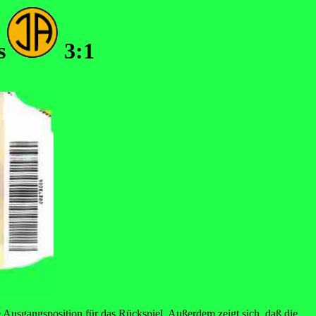
s
3:1
te Ausgangsposition für das Rückspiel. Außerdem zeigt sich, daß die