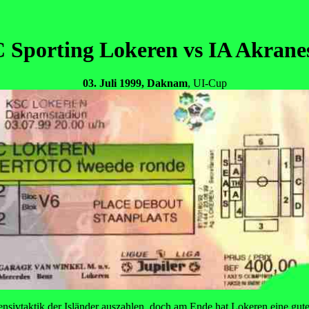
Sporting Lokeren vs IA Akrane
03. Juli 1999, Daknam
, UI-Cup
efensivtaktik der Isländer auszahlen, doch am Ende hat Lokeren eine gu