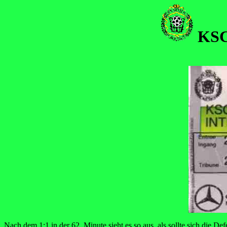
KSC 
Nach dem 1:1 in der 62. Minute sieht es so aus, als sollte sich die D