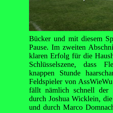
Bücker und mit diesem Spi
Pause. Im zweiten Abschnit
klaren Erfolg für die Haush
Schlüsselszene, dass Fl
knappen Stunde haarscha
Feldspieler von AssWieWu r
fällt nämlich schnell der
durch Joshua Wicklein, di
und durch Marco Domnach 