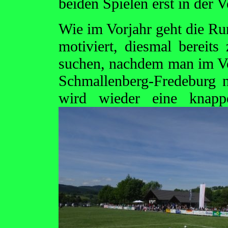
beiden Spielen erst in der 
Wie im Vorjahr geht die R
motiviert, diesmal bereit
suchen, nachdem man im Vo
Schmallenberg-Fredeburg n
wird wieder eine knapp